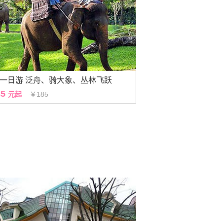
一日游 泛舟、骑大象、丛林飞跃
35
元起
￥185