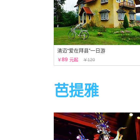
清迈“爱在拜县”一日游
89
￥
元起
￥120
芭提雅