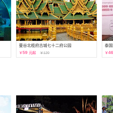
曼谷北榄府古城七十二府公园
59
4
￥
元起
￥120
￥