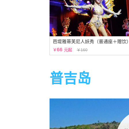
芭堤雅蒂芙尼人妖秀（普通座＋赠饮
66
￥
元起
￥160
普吉岛