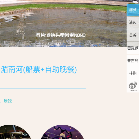
爆款
清迈
曼谷
芭提雅
普吉岛
湄南河(船票+自助晚餐)
往期
餐、赠饮