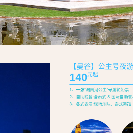
【曼谷】公主号夜游
140
元起
1、一张“湄南河公主”号游轮船票
2、自助晚餐:含泰式 & 国际自助
3、各式表演:现场乐队、泰式舞蹈