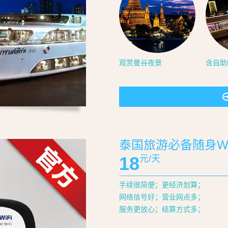
观赏曼谷夜景
含自助
泰国旅游必备随身Wi
18
元/天
手续很简便；更经济划算；
网络信号好；营业网点多；
服务更放心；结算方式多；