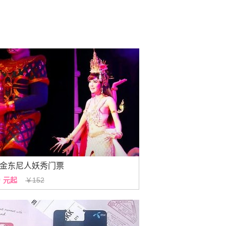
金东尼人妖秀门票
0
元起
￥152