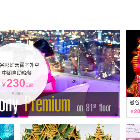
谷彩虹云霄室外空
中阁自助晚餐
230
￥
元起
￥388
曼谷
2
￥