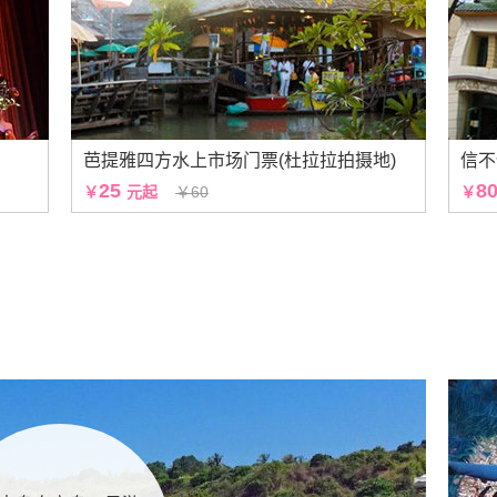
）
芭提雅四方水上市场门票(杜拉拉拍摄地)
信不
25
8
￥
元起
￥60
￥