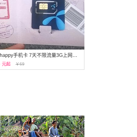
泰国happy手机卡 7天不限流量3G上网卡-包邮
6
元起
￥69